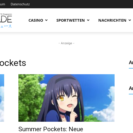
sum
Datenschutz
AnimeNachrichten
CASINO
SPORTWETTEN
NACHRICHTEN
–
- Anzeige -
ockets
A
Aktuelle
A
News
rund
Summer Pockets: Neue