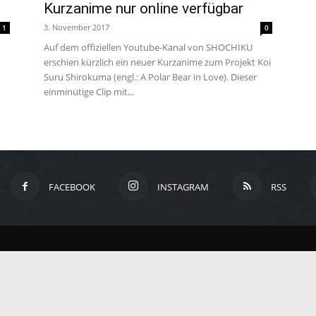
Kurzanime nur online verfügbar
um
3. November 2017
1
0
Auf dem offiziellen Youtube-Kanal von SHOCHIKU
erschien kürzlich ein neuer Kurzanime zum Projekt Koi
Anime,
Suru Shirokuma (engl.: A Polar Bear in Love). Dieser
einminütige Clip mit...
Manga
und
FACEBOOK
INSTAGRAM
RSS
Games