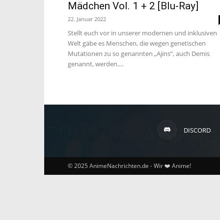
Mädchen Vol. 1 + 2 [Blu-Ray]
22. Januar 2022
Stellt euch vor in unserer modernen und inklusiven
Welt gäbe es Menschen, die wegen genetischen
Mutationen zu so genannten „Ajins“, auch Demis
genannt, werden....
DISCORD
© 2025 AnimeNachrichten.de - Wir ❤️ Anime!