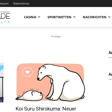
ressum
Datenschutz
AnimeNachrichten
CASINO
SPORTWETTEN
NACHRICHTEN
–
- Anzeige -
A
Aktuelle
A
News
rund
Koi Suru Shirokuma: Neuer