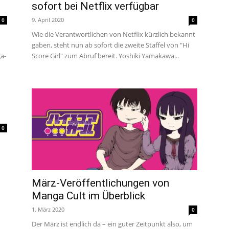
sofort bei Netflix verfügbar
um
9. April 2020
0
0
Wie die Verantwortlichen von Netflix kürzlich bekannt
gaben, steht nun ab sofort die zweite Staffel von "Hi
Anime,
Score Girl" zum Abruf bereit. Yoshiki Yamakawa...
a-
Manga
0
und
Games
März-Veröffentlichungen von
Manga Cult im Überblick
1. März 2020
0
Der März ist endlich da – ein guter Zeitpunkt also, um