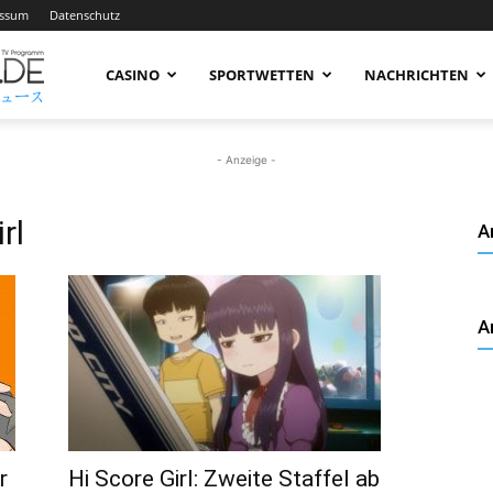
essum
Datenschutz
AnimeNachrichten
CASINO
SPORTWETTEN
NACHRICHTEN
–
- Anzeige -
rl
A
Aktuelle
A
News
rund
Hi Score Girl: Zweite Staffel ab
r