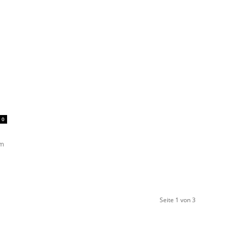
0
im
Seite 1 von 3