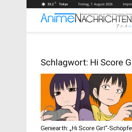
C
33.2
Freitag, 7. August 2026
Impr
Tokyo
Schlagwort: Hi Score Gi
Geniearth: „Hi Score Girl“-Schöpfe