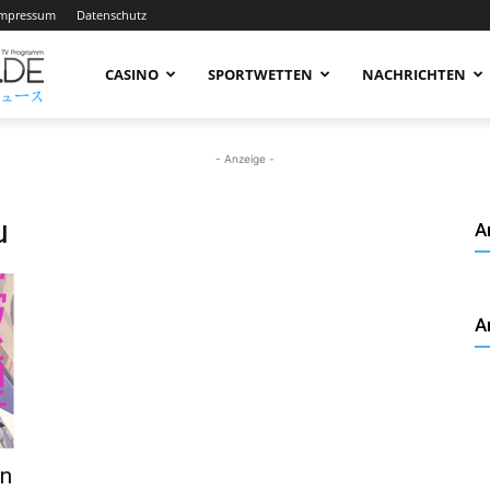
Impressum
Datenschutz
AnimeNachrichten
CASINO
SPORTWETTEN
NACHRICHTEN
–
- Anzeige -
u
A
Aktuelle
A
News
rund
in