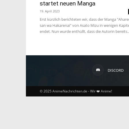
startet neuen Manga
19. April 2023
Erst kürzlich berichteten wir, dass der Manga "Ahare
san wa Hakarenai" von Asato Mizu in wenigen Kapit
endet. Nun wurde enthüllt, dass die Autorin bereits..
DISCORD
© 2025 AnimeNachrichten.de - Wir ❤️ Anime!