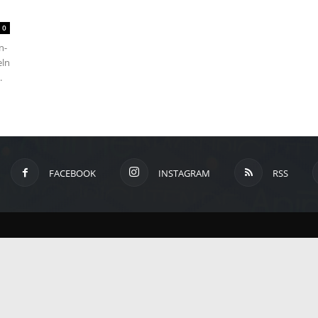
um
0
n-
eln
Anime,
.
Manga
FACEBOOK
INSTAGRAM
RSS
und
Games