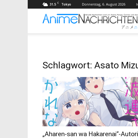
C
31.5
Donnerstag, 6. August 2026
Tokyo
Schlagwort: Asato Miz
„Aharen-san wa Hakarenai“-Autor